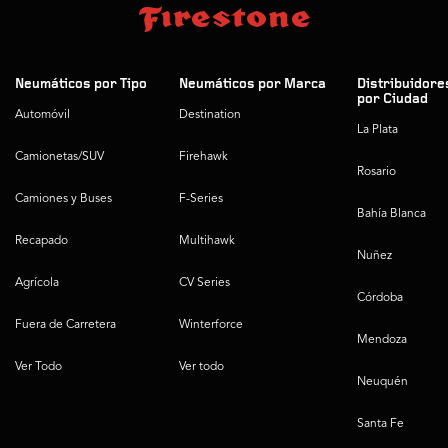
Neumáticos por Tipo
Neumáticos por Marca
Distribuidore
por Ciudad
Automóvil
Destination
La Plata
Camionetas/SUV
Firehawk
Rosario
Camiones y Buses
F-Series
Bahía Blanca
Recapado
Multihawk
Nuñez
Agrícola
CV Series
Córdoba
Fuera de Carretera
Winterforce
Mendoza
Ver Todo
Ver todo
Neuquén
Santa Fe