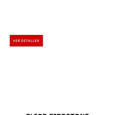
FIRESTONE 100 AÑOS
1915-2015
VER DETALLES