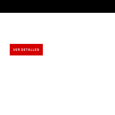
FIRESTONE ACOMPAÑA LA
INDY 500
VER DETALLES