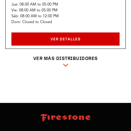
Jue:
08:00 AM
to
05:00 PM
Vie:
08:00 AM
to
05:00 PM
Sáb:
08:00 AM
to
12:00 PM
Dom:
Closed
to
Closed
VER DETALLES
VER MÁS DISTRIBUIDORES
NEUMATICOS DELMENICO SRL
Av. Pellegrini 3742
Rosario, S 2000
Ver Ubicación
3414388874
Horario:
Lun:
08:00 AM
to
05:00 PM
Mar:
08:00 AM
to
05:00 PM
Mié:
08:00 AM
to
05:00 PM