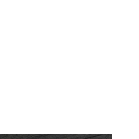
midad:
50mi
Ordenar por:
Relevancia