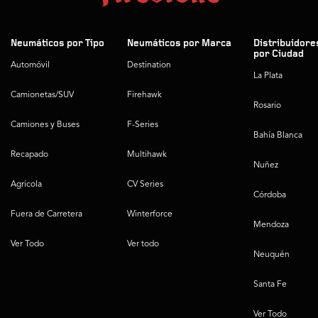
Neumáticos por Tipo
Neumáticos por Marca
Distribuidore
por Ciudad
Automóvil
Destination
La Plata
Camionetas/SUV
Firehawk
Rosario
Camiones y Buses
F-Series
Bahía Blanca
Recapado
Multihawk
Nuñez
Agrícola
CV Series
Córdoba
Fuera de Carretera
Winterforce
Mendoza
Ver Todo
Ver todo
Neuquén
Santa Fe
Ver Todo