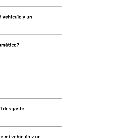
i vehículo y un
umático?
el desgaste
de mi vehículo y un