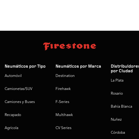
Neumáticos por Tipo
Neumáticos por Marca
Distribuidore
por Ciudad
Automóvil
Destination
La Plata
Camionetas/SUV
Firehawk
Rosario
Camiones y Buses
F-Series
Bahía Blanca
Recapado
Multihawk
Nuñez
Agrícola
CV Series
Córdoba