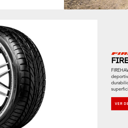
FIR
FIREHAW
deportiv
durabil
superfic
VER D