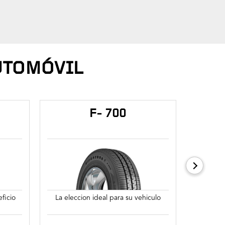
UTOMÓVIL
F- 700
ficio
La eleccion ideal para su vehiculo
Ideal pa