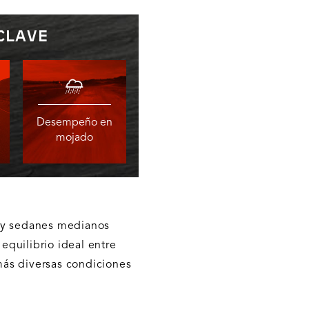
CLAVE
Desempeño en
mojado
s y sedanes medianos
 equilibrio ideal entre
ás diversas condiciones