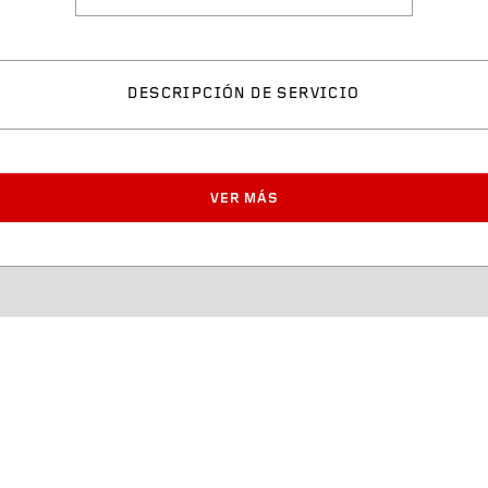
DESCRIPCIÓN DE SERVICIO
VER MÁS
Número de artículo
Ancho de neumático apr
Diámetro del neumático