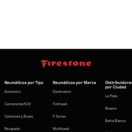
Neumáticos por Tipo
Neumáticos por Marca
Distribuidore
por Ciudad
Automóvil
Destination
La Plata
Camionetas/SUV
Firehawk
Rosario
Camiones y Buses
F-Series
Bahía Blanca
Recapado
Multihawk