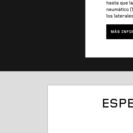
hasta que l
neumático (T
los laterale
MÁS INFO
ESPE