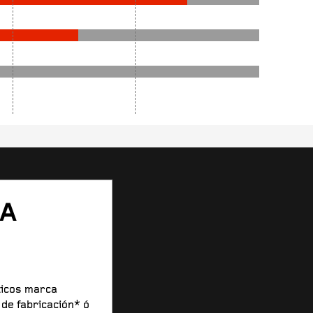
RA
ticos marca
 de fabricación* ó