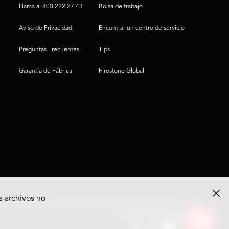
Llama al 800 222 27 43
Bolsa de trabajo
Aviso de Privacidad
Encontrar un centro de servicio
Preguntas Frecuentes
Tips
Garantía de Fábrica
Firestone Global
s archivos no
Ver
Síguenos en Redes
opciones