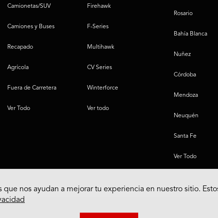
Camionetas/SUV
Firehawk
Rosario
Camiones y Buses
F-Series
Bahía Blanca
Recapado
Multihawk
Nuñez
Agrícola
CV Series
Córdoba
Fuera de Carretera
Winterforce
Mendoza
Ver Todo
Ver todo
Neuquén
Santa Fe
Ver Todo
 que nos ayudan a mejorar tu experiencia en nuestro sitio. Esto
ivacidad