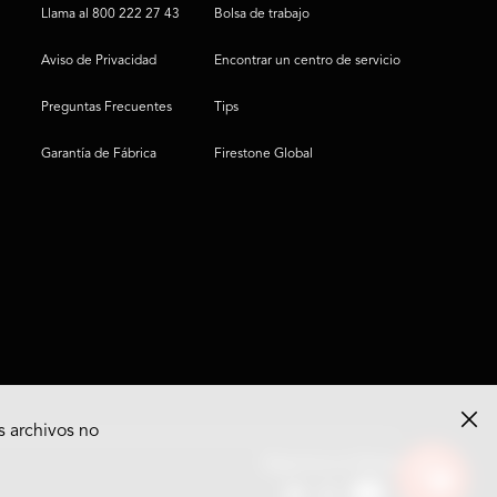
Llama al 800 222 27 43
Bolsa de trabajo
Aviso de Privacidad
Encontrar un centro de servicio
Preguntas Frecuentes
Tips
Garantía de Fábrica
Firestone Global
s archivos no
Ver
Síguenos en Redes
opciones