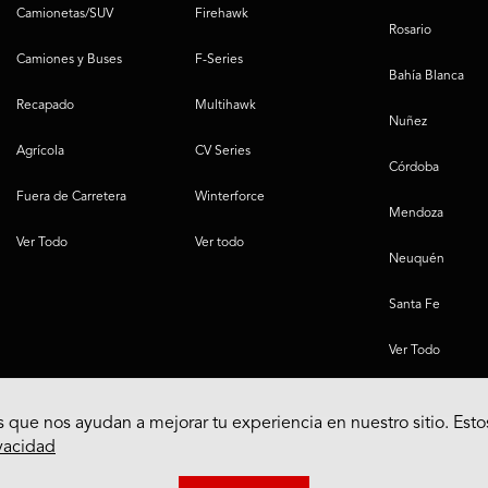
Camionetas/SUV
Firehawk
Rosario
Camiones y Buses
F-Series
Bahía Blanca
Recapado
Multihawk
Nuñez
Agrícola
CV Series
Córdoba
Fuera de Carretera
Winterforce
Mendoza
Ver Todo
Ver todo
Neuquén
Santa Fe
Ver Todo
 que nos ayudan a mejorar tu experiencia en nuestro sitio. Esto
ivacidad