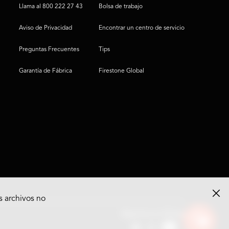
Llama al 800 222 27 43
Bolsa de trabajo
Aviso de Privacidad
Encontrar un centro de servicio
Preguntas Frecuentes
Tips
Garantía de Fábrica
Firestone Global
s archivos no
Ver
Síguenos en Redes
opciones