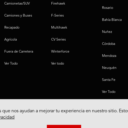
Camionetas/SUV
Firehawk
Rosario
Camiones y Buses
F-Series
Bahía Blanca
Recapado
Multihawk
Nuñez
Agrícola
CV Series
Córdoba
Fuera de Carretera
Winterforce
Mendoza
Ver Todo
Ver todo
Neuquén
Santa Fe
Ver Todo
 que nos ayudan a mejorar tu experiencia en nuestro sitio. Esto
ivacidad