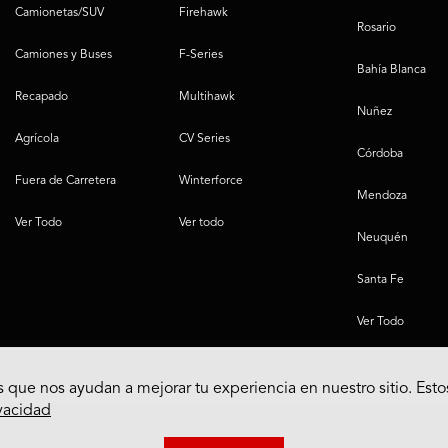
Camionetas/SUV
Firehawk
Rosario
Camiones y Buses
F-Series
Bahía Blanca
Recapado
Multihawk
Nuñez
Agrícola
CV Series
Córdoba
Fuera de Carretera
Winterforce
Mendoza
Ver Todo
Ver todo
Neuquén
Santa Fe
Ver Todo
 que nos ayudan a mejorar tu experiencia en nuestro sitio. Esto
ivacidad