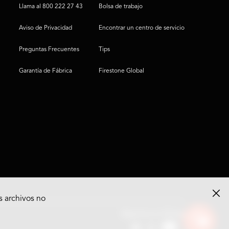
Llama al 800 222 27 43
Bolsa de trabajo
Aviso de Privacidad
Encontrar un centro de servicio
Preguntas Frecuentes
Tips
Garantía de Fábrica
Firestone Global
s archivos no
Ver
Síguenos en Redes
opciones