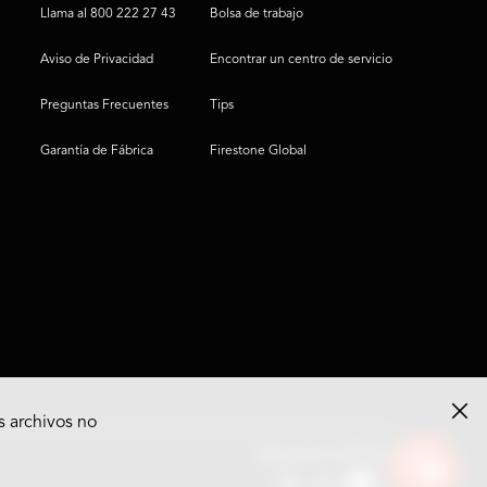
Llama al 800 222 27 43
Bolsa de trabajo
Aviso de Privacidad
Encontrar un centro de servicio
Preguntas Frecuentes
Tips
Garantía de Fábrica
Firestone Global
s archivos no
Ver
Síguenos en Redes
opciones