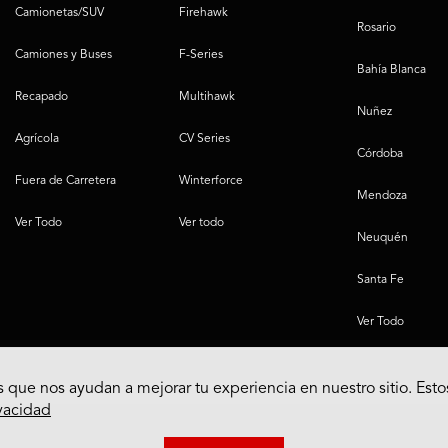
Camionetas/SUV
Firehawk
Rosario
Camiones y Buses
F-Series
Bahía Blanca
Recapado
Multihawk
Nuñez
Agrícola
CV Series
Córdoba
Fuera de Carretera
Winterforce
Mendoza
Ver Todo
Ver todo
Neuquén
Santa Fe
Ver Todo
 que nos ayudan a mejorar tu experiencia en nuestro sitio. Esto
ivacidad