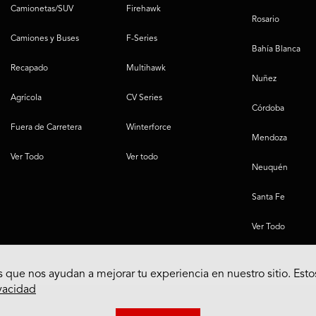
Camionetas/SUV
Firehawk
Rosario
Camiones y Buses
F-Series
Bahía Blanca
Recapado
Multihawk
Nuñez
Agrícola
CV Series
Córdoba
Fuera de Carretera
Winterforce
Mendoza
Ver Todo
Ver todo
Neuquén
Santa Fe
Ver Todo
 que nos ayudan a mejorar tu experiencia en nuestro sitio. Esto
ivacidad