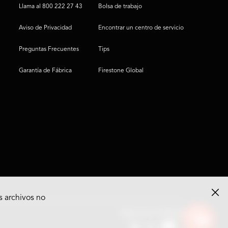
Llama al 800 222 27 43
Bolsa de trabajo
Aviso de Privacidad
Encontrar un centro de servicio
Preguntas Frecuentes
Tips
Garantía de Fábrica
Firestone Global
s archivos no
Ver
Síguenos en Redes
opciones