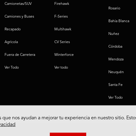
Camionetas/SUV
Firehawk
Rosario
Camiones y Buses
F-Series
Bahía Blanca
Recapado
Multihawk
Nuñez
Agrícola
CV Series
Córdoba
Fuera de Carretera
Winterforce
Mendoza
Ver Todo
Ver todo
Neuquén
Santa Fe
Ver Todo
 que nos ayudan a mejorar tu experiencia en nuestro sitio. Esto
ivacidad