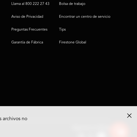
Llama al 800 222 27 43
Bolsa de trabajo
Aviso de Privacidad
Encontrar un centro de servicio
Preguntas Frecuentes
Tips
Garantía de Fábrica
Firestone Global
s archivos no
Ver
Síguenos en Redes
opciones