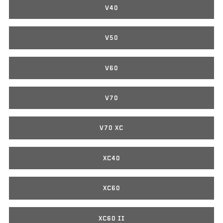
V40
V50
V60
V70
V70 XC
XC40
XC60
XC60 II