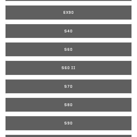
EX90
S40
S60
S60 II
S70
S80
S90