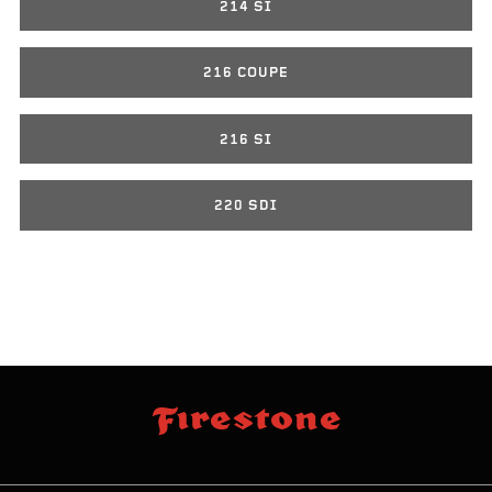
214 SI
216 COUPE
216 SI
220 SDI