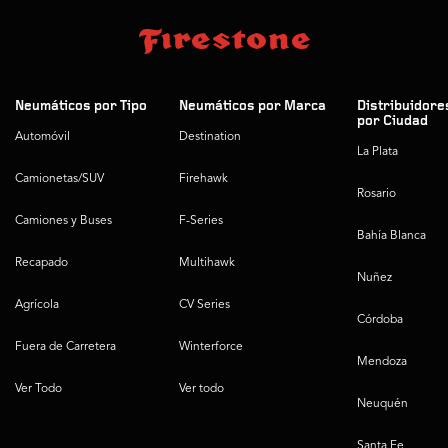
Neumáticos por Tipo
Neumáticos por Marca
Distribuidore
por Ciudad
Automóvil
Destination
La Plata
Camionetas/SUV
Firehawk
Rosario
Camiones y Buses
F-Series
Bahía Blanca
Recapado
Multihawk
Nuñez
Agrícola
CV Series
Córdoba
Fuera de Carretera
Winterforce
Mendoza
Ver Todo
Ver todo
Neuquén
Santa Fe