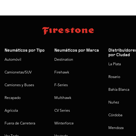
Neumáticos por Tipo
Neumáticos por Marca
Distribuidore
por Ciudad
Automóvil
Destination
La Plata
Camionetas/SUV
Firehawk
Rosario
Camiones y Buses
F-Series
Bahía Blanca
Recapado
Multihawk
Nuñez
Agrícola
CV Series
Córdoba
Fuera de Carretera
Winterforce
Mendoza