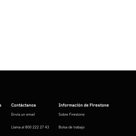
s
Contáctanos
Información de Firestone
Envía un email
Sobre Firestone
Llama al 800 222 27 43
Bolsa de trabajo