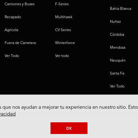
Camiones y Buses
F-Series
Bahía Blanca
Recapado
Multihawk
Nuñez
Agrícola
CV Series
Córdoba
Fuera de Carretera
Winterforce
Mendoza
Ver Todo
Ver todo
Neuquén
Santa Fe
Ver Todo
 que nos ayudan a mejorar tu experiencia en nuestro sitio. Esto
ivacidad
OK