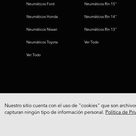
Neumáticos Ford
Neumáticos Rin 15"
Neumáticos Honda
Neumáticos Rin 14"
Neumáticos Nissan
Neumáticos Rin 13"
Neumáticos Toyota
Ver Todo
Ver Todo
Nuestro sitio cuenta con el uso de "cookies" que son archivos
capturan ningún tipo de información personal.
Política de Pr
© 2022 Bridgestone Americas Tire Operations, LLC