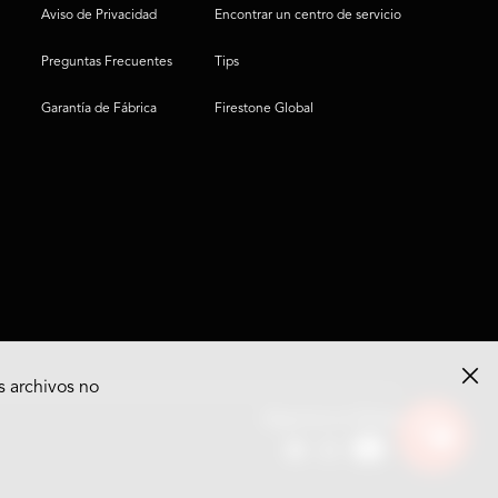
Aviso de Privacidad
Encontrar un centro de servicio
Preguntas Frecuentes
Tips
Garantía de Fábrica
Firestone Global
s archivos no
Ver
Síguenos en Redes
opciones
del
chat