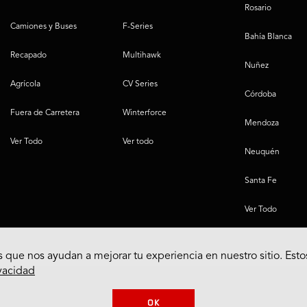
Rosario
Camiones y Buses
F-Series
Bahía Blanca
Recapado
Multihawk
Nuñez
Agrícola
CV Series
Córdoba
Fuera de Carretera
Winterforce
Mendoza
Ver Todo
Ver todo
Neuquén
Santa Fe
Ver Todo
 que nos ayudan a mejorar tu experiencia en nuestro sitio. Esto
ivacidad
OK