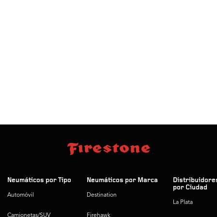
Neumáticos por Tipo
Neumáticos por Marca
Distribuidore
por Ciudad
Automóvil
Destination
La Plata
Camionetas/SUV
Firehawk