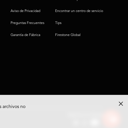
Aviso de Privacidad
Encontrar un centro de servicio
Preguntas Frecuentes
Tips
Garantía de Fábrica
Firestone Global
s archivos no
Ver
Síguenos en Redes
opciones
del