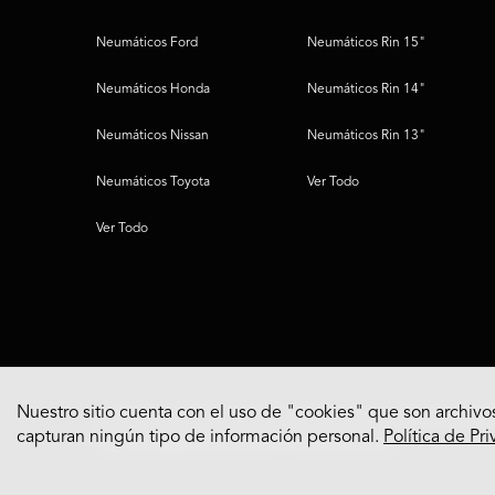
Neumáticos Ford
Neumáticos Rin 15"
Neumáticos Honda
Neumáticos Rin 14"
Neumáticos Nissan
Neumáticos Rin 13"
Neumáticos Toyota
Ver Todo
Ver Todo
Nuestro sitio cuenta con el uso de "cookies" que son archivos
capturan ningún tipo de información personal.
Política de Pr
© 2022 Bridgestone Americas Tire Operations, LLC