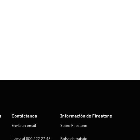
s
Contáctanos
Información de Firestone
Envía un email
Sobre Firestone
Llama al 800 222 27 43
Bolsa de trabajo