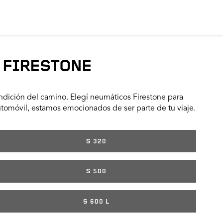
 FIRESTONE
dición del camino. Elegí neumáticos Firestone para
utomóvil, estamos emocionados de ser parte de tu viaje.
S 320
S 500
S 600 L