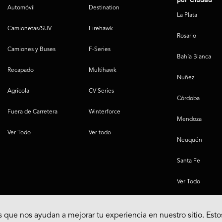
por Ciudad
Automóvil
Destination
La Plata
Camionetas/SUV
Firehawk
Rosario
Camiones y Buses
F-Series
Bahía Blanca
Recapado
Multihawk
Nuñez
Agrícola
CV Series
Córdoba
Fuera de Carretera
Winterforce
Mendoza
Ver Todo
Ver todo
Neuquén
Santa Fe
Ver Todo
 que nos ayudan a mejorar tu experiencia en nuestro sitio. Esto