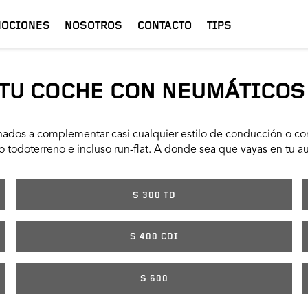
OCIONES
NOSOTROS
CONTACTO
TIPS
TU COCHE CON NEUMÁTICOS
ados a complementar casi cualquier estilo de conducción o con
 todoterreno e incluso run-flat. A donde sea que vayas en tu a
S 300 TD
S 400 CDI
S 600