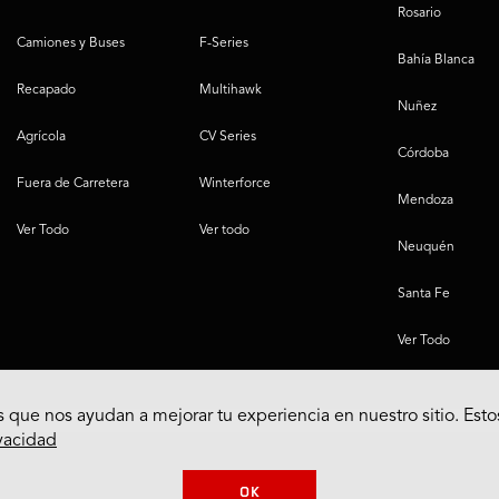
Rosario
Camiones y Buses
F-Series
Bahía Blanca
Recapado
Multihawk
Nuñez
Agrícola
CV Series
Córdoba
Fuera de Carretera
Winterforce
Mendoza
Ver Todo
Ver todo
Neuquén
Santa Fe
Ver Todo
 que nos ayudan a mejorar tu experiencia en nuestro sitio. Esto
ivacidad
OK