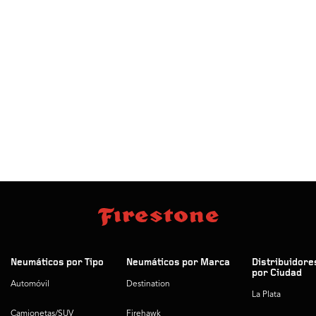
Neumáticos por Tipo
Neumáticos por Marca
Distribuidore
por Ciudad
Automóvil
Destination
La Plata
Camionetas/SUV
Firehawk