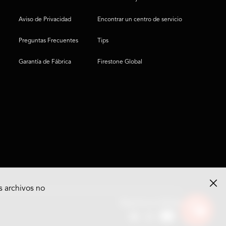
Aviso de Privacidad
Encontrar un centro de servicio
Preguntas Frecuentes
Tips
Garantía de Fábrica
Firestone Global
s archivos no
Ver
Síguenos en Redes
opciones
del