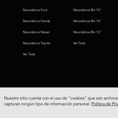
Neumáticos Ford
Neumáticos Rin 15"
Neumáticos Honda
Neumáticos Rin 14"
Neumáticos Nissan
Neumáticos Rin 13"
Neumáticos Toyota
Ver Todo
Ver Todo
Nuestro sitio cuenta con el uso de "cookies" que son archivos
capturan ningún tipo de información personal.
Política de Pr
© 2022 Bridgestone Americas Tire Operations, LLC