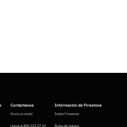
s
Contáctanos
Información de Firestone
Envía un email
Sobre Firestone
Llama al 800 222 27 43
Bolsa de trabajo