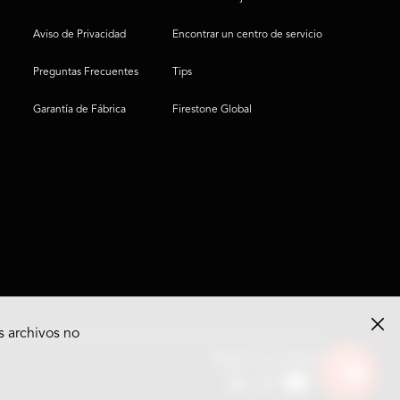
Aviso de Privacidad
Encontrar un centro de servicio
Preguntas Frecuentes
Tips
Garantía de Fábrica
Firestone Global
s archivos no
Ver
Síguenos en Redes
opciones
del