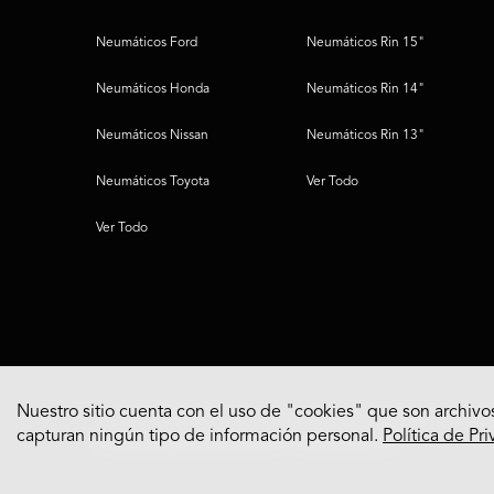
Neumáticos Ford
Neumáticos Rin 15"
Neumáticos Honda
Neumáticos Rin 14"
Neumáticos Nissan
Neumáticos Rin 13"
Neumáticos Toyota
Ver Todo
Ver Todo
Nuestro sitio cuenta con el uso de "cookies" que son archivos
capturan ningún tipo de información personal.
Política de Pr
© 2022 Bridgestone Americas Tire Operations, LLC