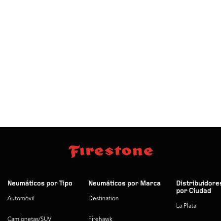
Neumáticos por Tipo
Neumáticos por Marca
Distribuidore
por Ciudad
Automóvil
Destination
La Plata
Camionetas/SUV
Firehawk