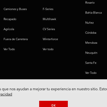
Rosario
Camiones y Buses
F-Series
Bahía Blanca
Recapado
Multihawk
Nuñez
Agrícola
CV Series
Córdoba
Fuera de Carretera
Winterforce
Mendoza
Ver Todo
Ver todo
Neuquén
Santa Fe
Ver Todo
 que nos ayudan a mejorar tu experiencia en nuestro sitio. Esto
ivacidad
OK