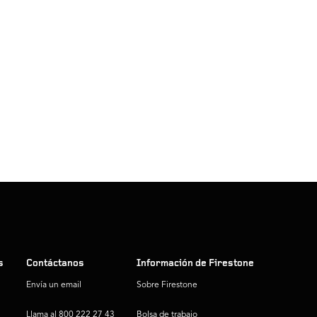
s
Contáctanos
Información de Firestone
Envía un email
Sobre Firestone
Llama al 800 222 27 43
Bolsa de trabajo