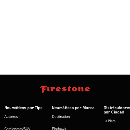
Neumáticos por Tipo
Neumáticos por Marca
Distribuidore
por Ciudad
Automóvil
Destination
La Plata
Camionetas/SUV
Firehawk