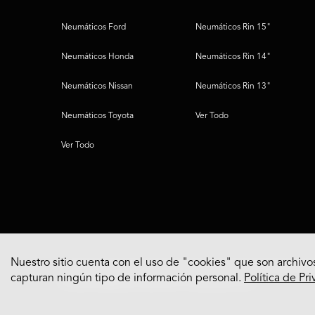
Neumáticos Ford
Neumáticos Rin 15"
Neumáticos Honda
Neumáticos Rin 14"
Neumáticos Nissan
Neumáticos Rin 13"
Neumáticos Toyota
Ver Todo
Ver Todo
Nuestro sitio cuenta con el uso de "cookies" que son archivos
capturan ningún tipo de información personal.
Política de Pr
© 2022 Bridgestone Americas Tire Operations, LLC