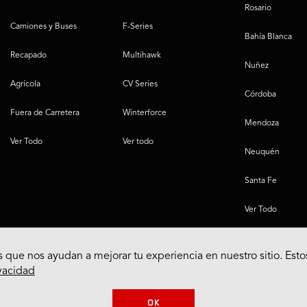
Rosario
Camiones y Buses
F-Series
Bahía Blanca
Recapado
Multihawk
Nuñez
Agrícola
CV Series
Córdoba
Fuera de Carretera
Winterforce
Mendoza
Ver Todo
Ver todo
Neuquén
Santa Fe
Ver Todo
 que nos ayudan a mejorar tu experiencia en nuestro sitio. Esto
ivacidad
OK