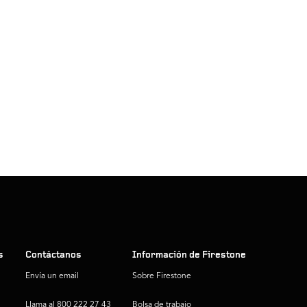
s
Contáctanos
Información de Firestone
Envía un email
Sobre Firestone
Llama al 800 222 27 43
Bolsa de trabajo