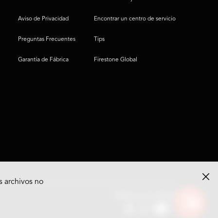
Aviso de Privacidad
Encontrar un centro de servicio
Preguntas Frecuentes
Tips
Garantía de Fábrica
Firestone Global
s archivos no
Ver
Síguenos en Redes
opciones
del