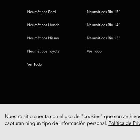
Neumáticos Ford
Neumáticos Rin 15"
Neumáticos Honda
Neumáticos Rin 14"
Neumáticos Nissan
Neumáticos Rin 13"
Neumáticos Toyota
Ver Todo
Ver Todo
Nuestro sitio cuenta con el uso de "cookies" que son archivos
capturan ningún tipo de información personal.
Política de Pr
© 2022 Bridgestone Americas Tire Operations, LLC