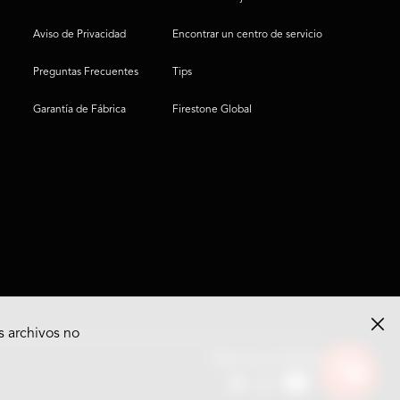
Aviso de Privacidad
Encontrar un centro de servicio
Preguntas Frecuentes
Tips
Garantía de Fábrica
Firestone Global
s archivos no
Ver
Síguenos en Redes
opciones
del