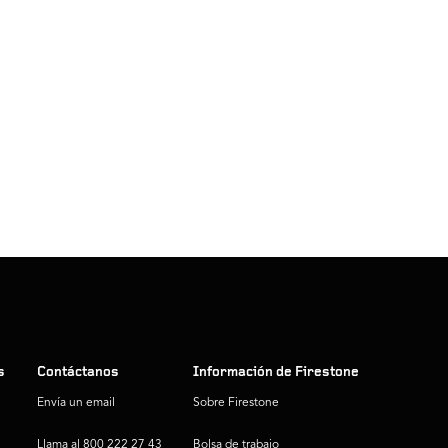
s
Contáctanos
Información de Firestone
Envía un email
Sobre Firestone
Llama al 800 222 27 43
Bolsa de trabajo