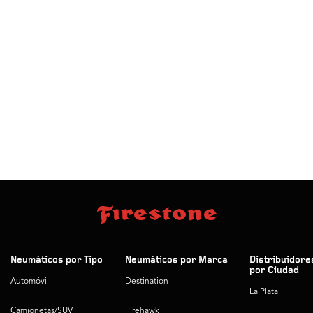
Neumáticos por Tipo
Neumáticos por Marca
Distribuidore
por Ciudad
Automóvil
Destination
La Plata
Camionetas/SUV
Firehawk