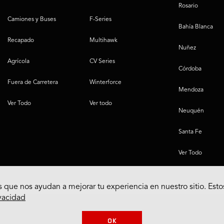
Rosario
Camiones y Buses
F-Series
Bahía Blanca
Recapado
Multihawk
Nuñez
Agrícola
CV Series
Córdoba
Fuera de Carretera
Winterforce
Mendoza
Ver Todo
Ver todo
Neuquén
Santa Fe
Ver Todo
 que nos ayudan a mejorar tu experiencia en nuestro sitio. Esto
ivacidad
OK