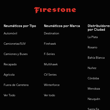
Neumáticos por Tipo
Neumáticos por Marca
Distribuidore
por Ciudad
Automóvil
Destination
La Plata
Camionetas/SUV
Firehawk
Rosario
Camiones y Buses
F-Series
Bahía Blanca
Recapado
Multihawk
Nuñez
Agrícola
CV Series
Córdoba
Fuera de Carretera
Winterforce
Mendoza
Ver Todo
Ver todo
Neuquén
Santa Fe