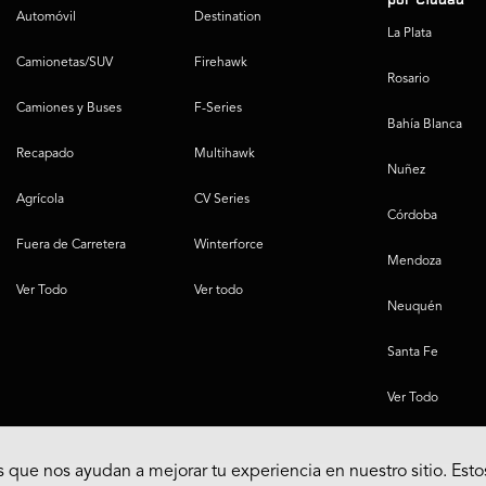
por Ciudad
Automóvil
Destination
La Plata
Camionetas/SUV
Firehawk
Rosario
Camiones y Buses
F-Series
Bahía Blanca
Recapado
Multihawk
Nuñez
Agrícola
CV Series
Córdoba
Fuera de Carretera
Winterforce
Mendoza
Ver Todo
Ver todo
Neuquén
Santa Fe
Ver Todo
 que nos ayudan a mejorar tu experiencia en nuestro sitio. Esto