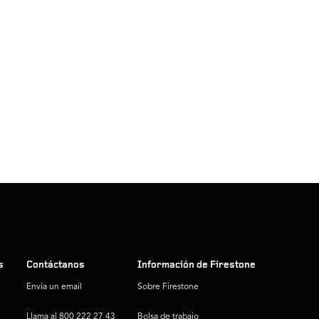
s
Contáctanos
Información de Firestone
Envía un email
Sobre Firestone
Llama al 800 222 27 43
Bolsa de trabajo