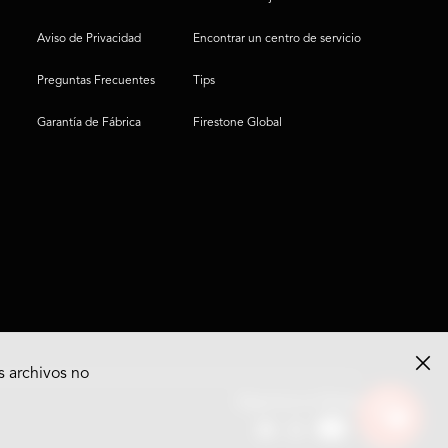
Aviso de Privacidad
Encontrar un centro de servicio
Preguntas Frecuentes
Tips
Garantía de Fábrica
Firestone Global
s archivos no
Ver
Síguenos en Redes
opciones
del