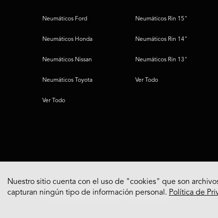
Neumáticos Ford
Neumáticos Rin 15"
Neumáticos Honda
Neumáticos Rin 14"
Neumáticos Nissan
Neumáticos Rin 13"
Neumáticos Toyota
Ver Todo
Ver Todo
Nuestro sitio cuenta con el uso de "cookies" que son archivos
capturan ningún tipo de información personal.
Política de Pr
© 2022 Bridgestone Americas Tire Operations, LLC