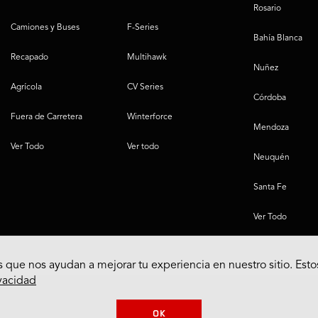
Rosario
Camiones y Buses
F-Series
Bahía Blanca
Recapado
Multihawk
Nuñez
Agrícola
CV Series
Córdoba
Fuera de Carretera
Winterforce
Mendoza
Ver Todo
Ver todo
Neuquén
Santa Fe
Ver Todo
 que nos ayudan a mejorar tu experiencia en nuestro sitio. Esto
ivacidad
OK