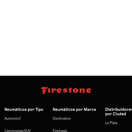
Neumáticos por Tipo
Neumáticos por Marca
Distribuidore
por Ciudad
Automóvil
Destination
La Plata
Camionetas/SUV
Firehawk