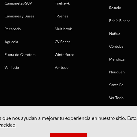
Camionetas/SUV
Firehawk
Rosario
Camiones y Buses
F-Series
Bahía Blanca
Recapado
Multihawk
Nuñez
Agrícola
CV Series
Córdoba
Fuera de Carretera
Winterforce
Mendoza
Ver Todo
Ver todo
Neuquén
Santa Fe
Ver Todo
 que nos ayudan a mejorar tu experiencia en nuestro sitio. Esto
ivacidad