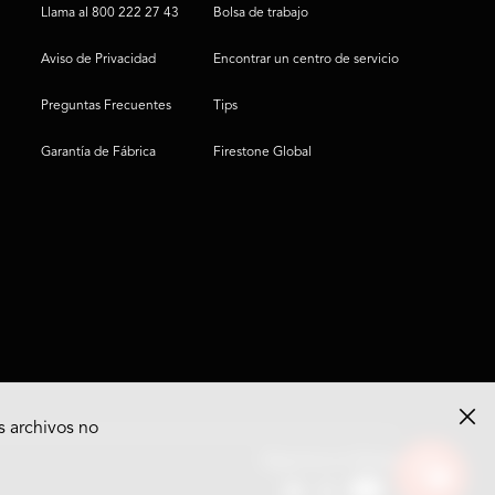
Llama al 800 222 27 43
Bolsa de trabajo
Aviso de Privacidad
Encontrar un centro de servicio
Preguntas Frecuentes
Tips
Garantía de Fábrica
Firestone Global
s archivos no
Ver
Síguenos en Redes
opciones