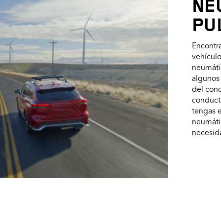
NE
PU
Encontra
vehículo
neumáti
algunos 
del cond
conducto
tengas e
neumáti
necesid