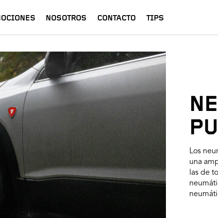
OCIONES
NOSOTROS
CONTACTO
TIPS
NE
PU
Los neu
una amp
las de t
neumátic
neumátic