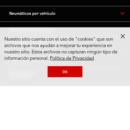
Neumáticos por vehículo
Medidas de Neumáticos
Nuestro sitio cuenta con el uso de "cookies" que son
Neumáticos por Tipo
archivos que nos ayudan a mejorar tu experiencia en
nuestro sitio. Estos archivos no capturan ningún tipo de
información personal.
Política de Privacidad
Neumáticos por Marca
OK
Distribuidores
por Ciudad
Contáctanos
Información de Firestone