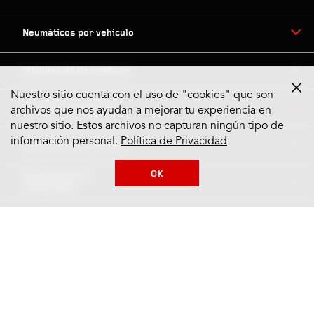
Neumáticos por vehículo
Medidas de Neumáticos
Nuestro sitio cuenta con el uso de "cookies" que son
Neumáticos por Tipo
archivos que nos ayudan a mejorar tu experiencia en
nuestro sitio. Estos archivos no capturan ningún tipo de
información personal.
Política de Privacidad
Neumáticos por Marca
OK
Distribuidores
por Ciudad
Contáctanos
Información de Firestone