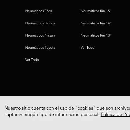
Neumáticos Ford
Neumáticos Rin 15"
Neumáticos Honda
Neumáticos Rin 14"
Neumáticos Nissan
Neumáticos Rin 13"
Neumáticos Toyota
Ver Todo
Ver Todo
Nuestro sitio cuenta con el uso de "cookies" que son archivos
capturan ningún tipo de información personal.
Política de Pr
© 2022 Bridgestone Americas Tire Operations, LLC