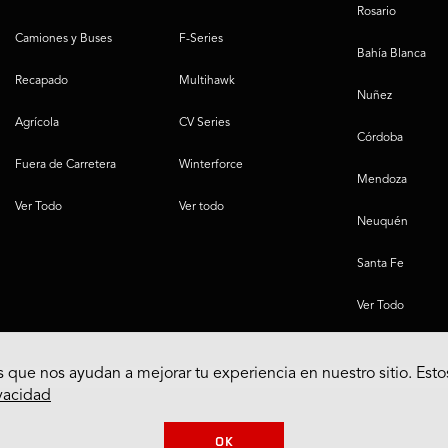
Rosario
Camiones y Buses
F-Series
Bahía Blanca
Recapado
Multihawk
Nuñez
Agrícola
CV Series
Córdoba
Fuera de Carretera
Winterforce
Mendoza
Ver Todo
Ver todo
Neuquén
Santa Fe
Ver Todo
 que nos ayudan a mejorar tu experiencia en nuestro sitio. Esto
ivacidad
OK