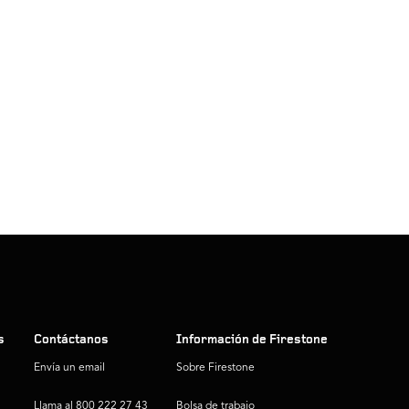
s
Contáctanos
Información de Firestone
Envía un email
Sobre Firestone
Llama al 800 222 27 43
Bolsa de trabajo