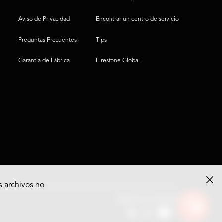
Aviso de Privacidad
Encontrar un centro de servicio
Preguntas Frecuentes
Tips
Garantía de Fábrica
Firestone Global
s archivos no
Ver
Síguenos en Redes
opciones
del