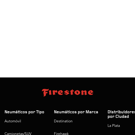
Neumáticos por Tipo
Neumáticos por Marca
Distribuidore
por Ciudad
Automóvil
Destination
La Plata
Camionetas/SUV
Firehawk