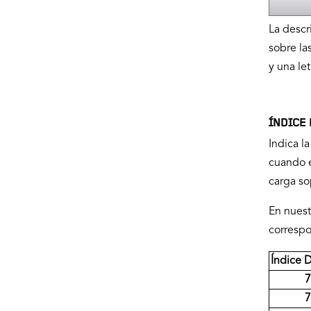
La descr
sobre la
y una le
ÍNDICE
Indica l
cuando e
carga so
En nuest
correspo
Índice 
7
7