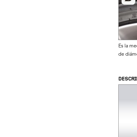
Es la me
de diáme
DESCRI