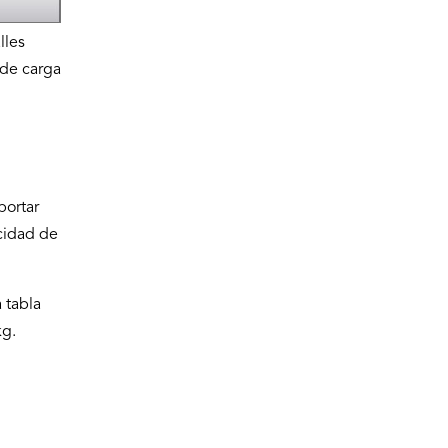
lles
 de carga
portar
cidad de
 tabla
kg.