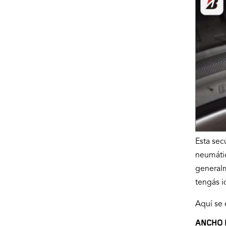
Esta sec
neumátic
generalm
tengás i
Aquí se 
ANCHO 