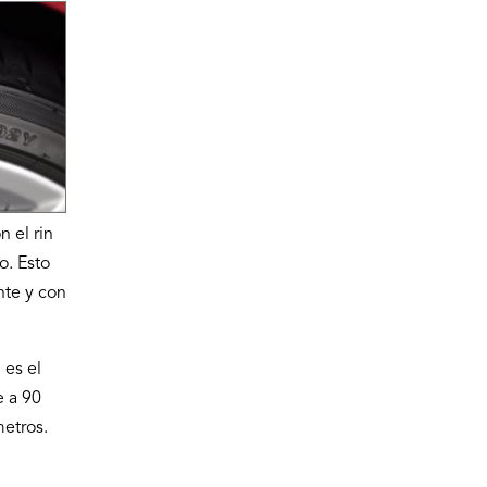
 el rin
o. Esto
nte y con
 es el
e a 90
metros.