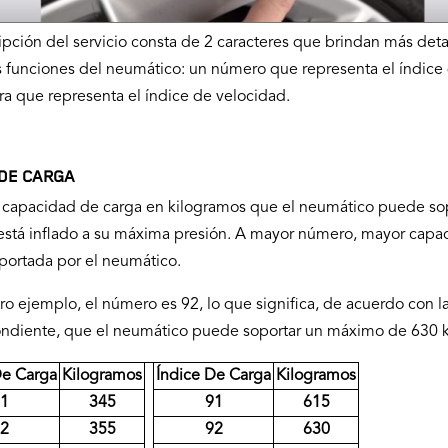
ipción del servicio consta de 2 caracteres que brindan más deta
s funciones del neumático: un número que representa el índice
tra que representa el índice de velocidad.
 DE CARGA
a capacidad de carga en kilogramos que el neumático puede so
stá inflado a su máxima presión. A mayor número, mayor capa
portada por el neumático.
ro ejemplo, el número es 92, lo que significa, de acuerdo con la
ndiente, que el neumático puede soportar un máximo de 630 
De Carga
Kilogramos
Índice De Carga
Kilogramos
1
345
91
615
2
355
92
630