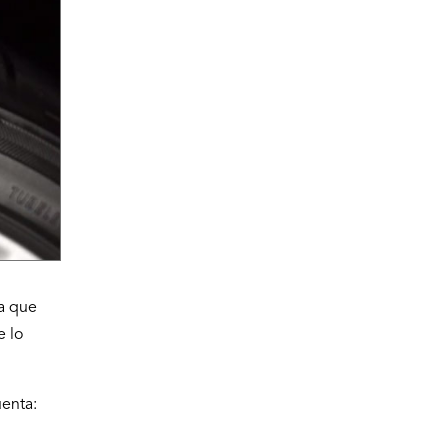
a que
e lo
enta: