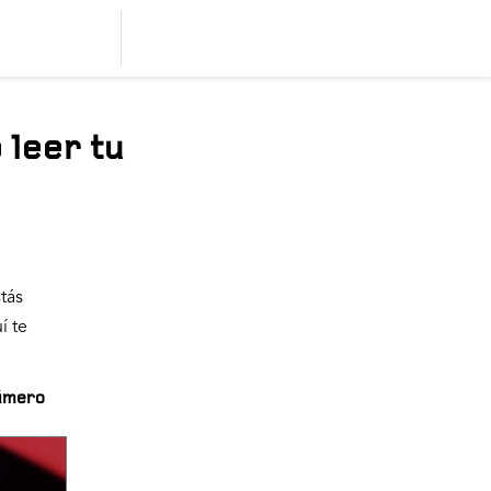
 leer tu
tás
í te
número